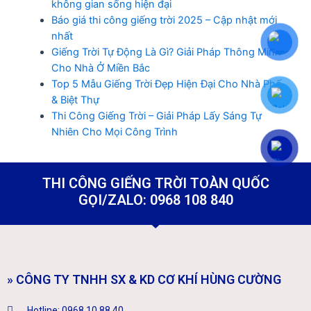
không gian sống hiện đại
Báo giá thi công giếng trời 2025 – Cập nhật mới
nhất
Giếng Trời Tự Động Là Gì? Giải Pháp Thông Minh
Cho Nhà Ở Miền Bắc
Top 5 Mẫu Giếng Trời Đẹp Hiện Đại Cho Nhà Phố
& Biệt Thự
Thi Công Giếng Trời – Giải Pháp Lấy Sáng Tự
Nhiên Cho Mọi Công Trình
THI CÔNG GIẾNG TRỜI TOÀN QUỐC
GỌI/ZALO: 0968 108 840
» CÔNG TY TNHH SX & KD CƠ KHÍ HÙNG CƯỜNG
Hotline: 0968.10.88.40