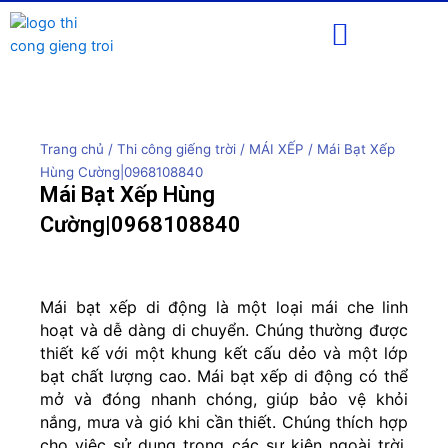
Dự Án Đã Thi Công
Trang chủ
/
Thi công giếng trời
/
MÁI XẾP
/ Mái Bạt Xếp
Hùng Cường|0968108840
Mái Bạt Xếp Hùng
Cường|0968108840
Mái bạt xếp di động là một loại mái che linh
hoạt và dễ dàng di chuyển. Chúng thường được
thiết kế với một khung kết cấu dẻo và một lớp
bạt chất lượng cao. Mái bạt xếp di động có thể
mở và đóng nhanh chóng, giúp bảo vệ khỏi
nắng, mưa và gió khi cần thiết. Chúng thích hợp
cho việc sử dụng trong các sự kiện ngoài trời,