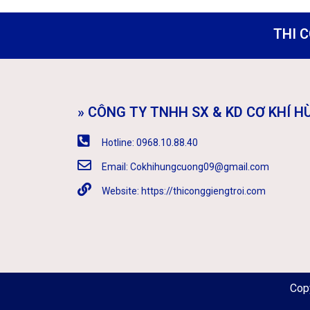
THI C
» CÔNG TY TNHH SX & KD CƠ KHÍ 
Hotline: 0968.10.88.40
Email: Cokhihungcuong09@gmail.com
Website: https://thiconggiengtroi.com
Cop