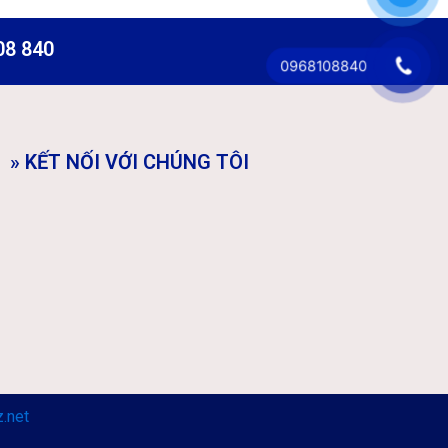
08 840
0968108840
» KẾT NỐI VỚI CHÚNG TÔI
.net