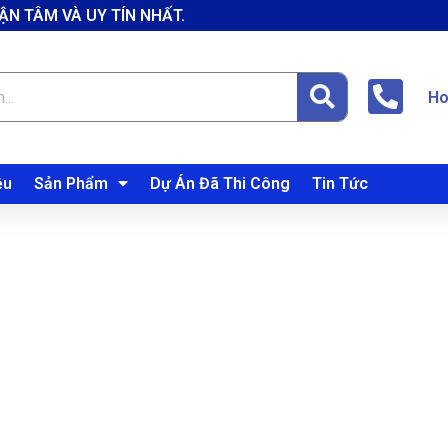
ẬN TÂM VÀ UY TÍN NHẤT.
Ho
ệu
Sản Phẩm
Dự Án Đã Thi Công
Tin Tức