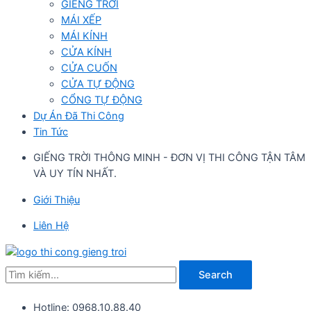
GIẾNG TRỜI
MÁI XẾP
MÁI KÍNH
CỬA KÍNH
CỬA CUỐN
CỬA TỰ ĐỘNG
CỔNG TỰ ĐỘNG
Dự Án Đã Thi Công
Tin Tức
GIẾNG TRỜI THÔNG MINH - ĐƠN VỊ THI CÔNG TẬN TÂM
VÀ UY TÍN NHẤT.
Giới Thiệu
Liên Hệ
Search
Hotline: 0968.10.88.40