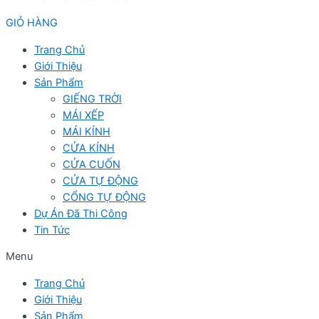
GIỎ HÀNG
Trang Chủ
Giới Thiệu
Sản Phẩm
GIẾNG TRỜI
MÁI XẾP
MÁI KÍNH
CỬA KÍNH
CỬA CUỐN
CỬA TỰ ĐỘNG
CỔNG TỰ ĐỘNG
Dự Án Đã Thi Công
Tin Tức
Menu
Trang Chủ
Giới Thiệu
Sản Phẩm