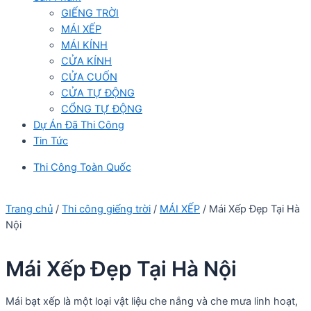
GIẾNG TRỜI
MÁI XẾP
MÁI KÍNH
CỬA KÍNH
CỬA CUỐN
CỬA TỰ ĐỘNG
CỔNG TỰ ĐỘNG
Dự Án Đã Thi Công
Tin Tức
Thi Công Toàn Quốc
Trang chủ
/
Thi công giếng trời
/
MÁI XẾP
/ Mái Xếp Đẹp Tại Hà
Nội
Mái Xếp Đẹp Tại Hà Nội
Mái bạt xếp là một loại vật liệu che nắng và che mưa linh hoạt,