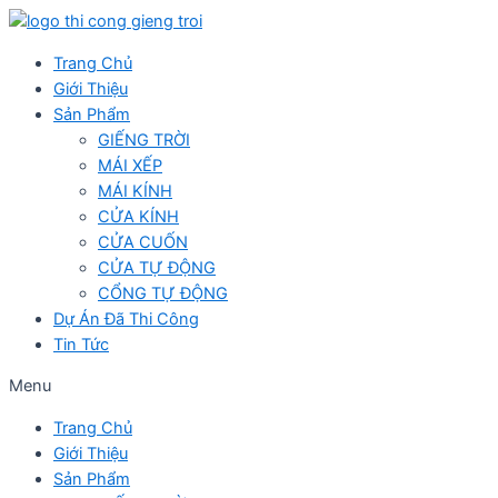
Skip
to
Trang Chủ
content
Giới Thiệu
Sản Phẩm
GIẾNG TRỜI
MÁI XẾP
MÁI KÍNH
CỬA KÍNH
CỬA CUỐN
CỬA TỰ ĐỘNG
CỔNG TỰ ĐỘNG
Dự Án Đã Thi Công
Tin Tức
Menu
Trang Chủ
Giới Thiệu
Sản Phẩm