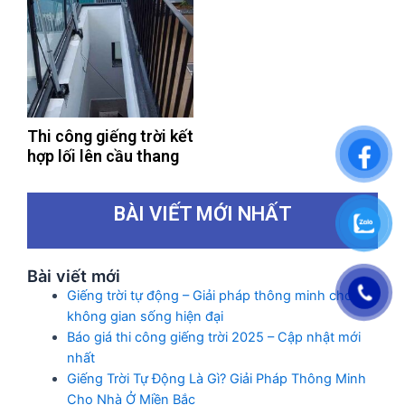
Thi công giếng trời kết
hợp lối lên cầu thang
BÀI VIẾT MỚI NHẤT
Bài viết mới
Giếng trời tự động – Giải pháp thông minh cho
không gian sống hiện đại
Báo giá thi công giếng trời 2025 – Cập nhật mới
nhất
Giếng Trời Tự Động Là Gì? Giải Pháp Thông Minh
Cho Nhà Ở Miền Bắc