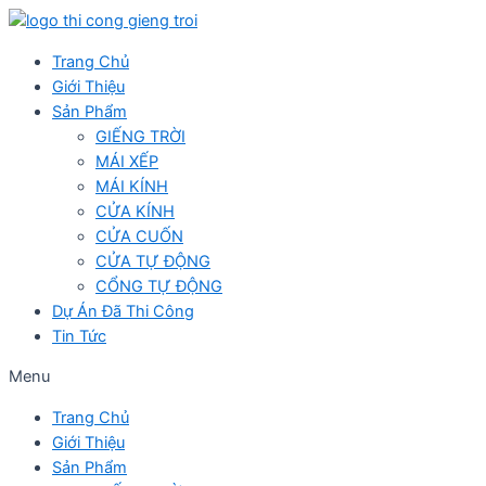
Skip
to
Trang Chủ
content
Giới Thiệu
Sản Phẩm
GIẾNG TRỜI
MÁI XẾP
MÁI KÍNH
CỬA KÍNH
CỬA CUỐN
CỬA TỰ ĐỘNG
CỔNG TỰ ĐỘNG
Dự Án Đã Thi Công
Tin Tức
Menu
Trang Chủ
Giới Thiệu
Sản Phẩm