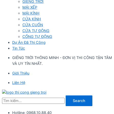
GIẾNG TRỜI
MÁI XẾP
MÁI KÍNH
CỬA KÍNH
CỬA CUỐN
CỬA TỰ ĐỘNG
CỔNG TỰ ĐỘNG
Dự Án Đã Thi Công
Tin Tức
GIẾNG TRỜI THÔNG MINH - ĐƠN VỊ THI CÔNG TẬN TÂM
VÀ UY TÍN NHẤT.
Giới Thiệu
Liên Hệ
Search
Hotline: 0968.10.88.40