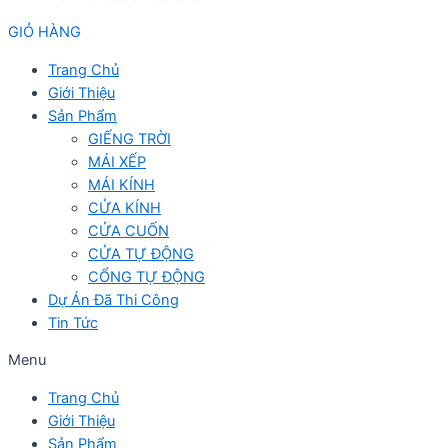
GIỎ HÀNG
Trang Chủ
Giới Thiệu
Sản Phẩm
GIẾNG TRỜI
MÁI XẾP
MÁI KÍNH
CỬA KÍNH
CỬA CUỐN
CỬA TỰ ĐỘNG
CỔNG TỰ ĐỘNG
Dự Án Đã Thi Công
Tin Tức
Menu
Trang Chủ
Giới Thiệu
Sản Phẩm