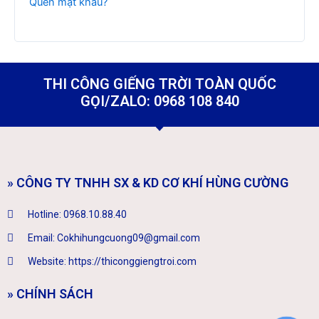
Quên mật khẩu?
THI CÔNG GIẾNG TRỜI TOÀN QUỐC
GỌI/ZALO: 0968 108 840
» CÔNG TY TNHH SX & KD CƠ KHÍ HÙNG CƯỜNG
Hotline: 0968.10.88.40
Email: Cokhihungcuong09@gmail.com
Website: https://thiconggiengtroi.com
» CHÍNH SÁCH