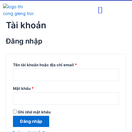
Dự Án Đã Thi Công
Tài khoản
Đăng nhập
Tên tài khoản hoặc địa chỉ email
*
Mật khẩu
*
Ghi nhớ mật khẩu
Đăng nhập