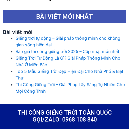
BÀI VIẾT MỚI NHẤT
Bài viết mới
Giếng trời tự động – Giải pháp thông minh cho không
gian sống hiện đại
Báo giá thi công giếng trời 2025 – Cập nhật mới nhất
Giếng Trời Tự Động Là Gì? Giải Pháp Thông Minh Cho
Nhà Ở Miền Bắc
Top 5 Mẫu Giếng Trời Đẹp Hiện Đại Cho Nhà Phố & Biệt
Thự
Thi Công Giếng Trời – Giải Pháp Lấy Sáng Tự Nhiên Cho
Mọi Công Trình
THI CÔNG GIẾNG TRỜI TOÀN QUỐC
GỌI/ZALO: 0968 108 840